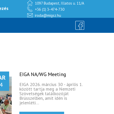
1097 Budapest, Illatos u. 11/A
+36 (1) 3-474-730
iroda@migsz.hu
EIGA NA/WG Meeting
AR
4
EIGA 2026. március 30 - április 1.
között tartja meg a Nemzeti
Szövetségek találkozóját
Brüsszelben, amit idén is
jelenléti…