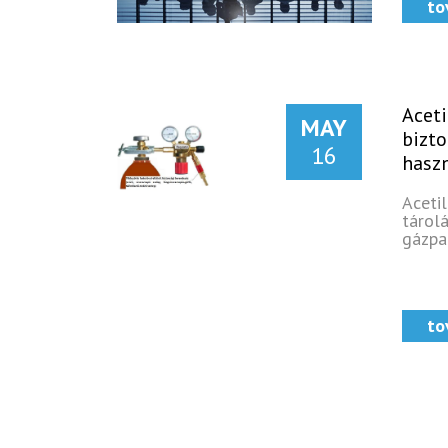
to
Aceti
MAY
bizto
16
haszn
Aceti
tárol
gázpa
to