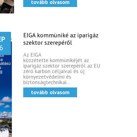
tovább olvasom
EIGA kommüniké az iparigáz
EP
szektor szerepéről
6
Az EIGA
közzétette kommünikéjét az
iparigáz szektor szerepéről az EU
zéró karbon céljaival és új
környezetvédelmi és
biztonságtechnikai…
tovább olvasom