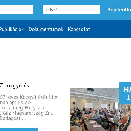
Publikációk
Dokumentumok
Kapcsolat
Z közgyűlés
M
1
SZ éves Közgyűlését idén,
ban április 27-
rtotta meg. Helyszín:
 Gáz Magyarország Zrt.
Budapest,…