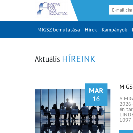
MIGSZ bemutatása
(current)
Hírek
Kampányok
Aktuális
HÍREINK
MIGS
MAR
16
A MIG
2026-
én ta
LINDE
1097 