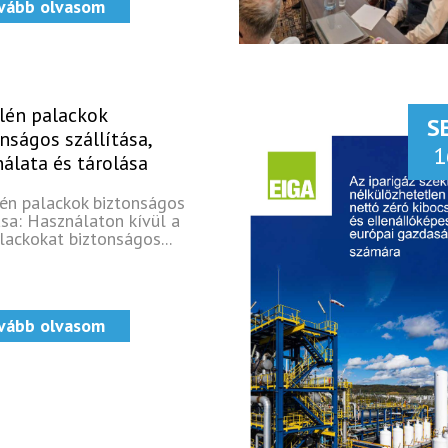
vább olvasom
lén palackok
S
nságos szállítása,
1
álata és tárolása
lén palackok biztonságos
ása: Használaton kívül a
lackokat biztonságos...
vább olvasom