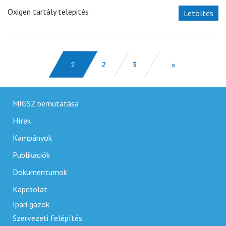
Oxigen tartály telepités
Letöltés
»
1
2
3
(current)
MIGSZ bemutatása
Hírek
Kampányok
Publikációk
Dokumentumok
Kapcsolat
Ipari gázok
Szervezeti felépítés